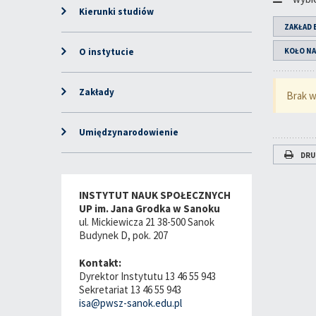
Kierunki studiów
ZAKŁAD 
O instytucie
KOŁO N
Zakłady
Brak w
Umiędzynarodowienie
DRU
INSTYTUT NAUK SPOŁECZNYCH
UP im. Jana Grodka w Sanoku
ul. Mickiewicza 21 38-500 Sanok
Budynek D, pok. 207
Kontakt:
Dyrektor Instytutu 13 46 55 943
Sekretariat 13 46 55 943
isa@pwsz-sanok.edu.pl