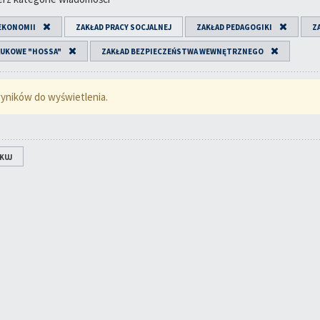
EKONOMII
ZAKŁAD PRACY SOCJALNEJ
ZAKŁAD PEDAGOGIKI
Z
AUKOWE "HOSSA"
ZAKŁAD BEZPIECZEŃSTWA WEWNĘTRZNEGO
yników do wyświetlenia.
KUJ