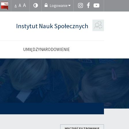
A
A
Logowanie
A
Instytut Nauk Społecznych
UMIĘDZYNARODOWIENIE
WYCZYŚĆ FILTROWANIE