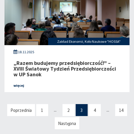
Zakład Ekonomii
,
Koło Naukowe "HOSSA"
18.11.2025
„Razem budujemy przedsiębiorczość!” –
XVIII Światowy Tydzień Przedsiębiorczości
w UP Sanok
więcej
...
...
Poprzednia
1
2
3
4
14
Następna