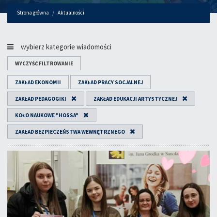
Strona główna
Aktualności
wybierz kategorie wiadomości
WYCZYŚĆ FILTROWANIE
ZAKŁAD EKONOMII
ZAKŁAD PRACY SOCJALNEJ
ZAKŁAD PEDAGOGIKI
ZAKŁAD EDUKACJI ARTYSTYCZNEJ
KOŁO NAUKOWE "HOSSA"
ZAKŁAD BEZPIECZEŃSTWA WEWNĘTRZNEGO