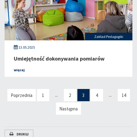
Zakład Pedagogiki
13.05.2025
Umiejętność dokonywania pomiarów
więcej
...
...
Poprzednia
1
2
3
4
14
Następna
DRUKUJ