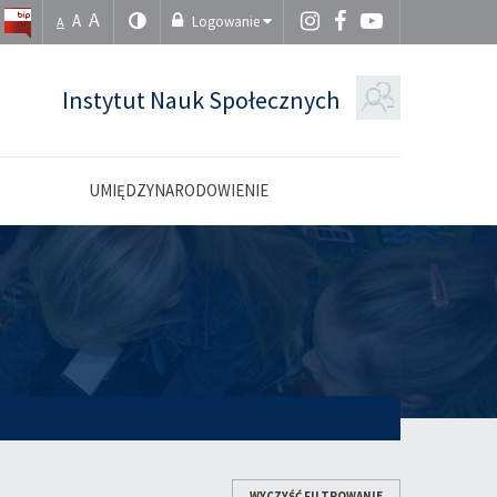
A
A
Logowanie
A
Instytut Nauk Społecznych
UMIĘDZYNARODOWIENIE
WYCZYŚĆ FILTROWANIE