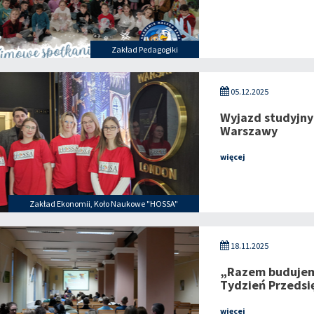
Zakład Pedagogiki
05.12.2025
Wyjazd studyjny
Warszawy
więcej
Zakład Ekonomii
,
Koło Naukowe "HOSSA"
18.11.2025
„Razem budujemy
Tydzień Przedsi
więcej