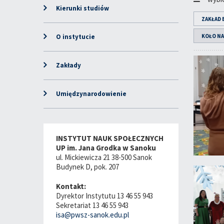
Kierunki studiów
ZAKŁAD 
O instytucie
KOŁO N
Zakłady
Umiędzynarodowienie
INSTYTUT NAUK SPOŁECZNYCH
UP im. Jana Grodka w Sanoku
ul. Mickiewicza 21 38-500 Sanok
Budynek D, pok. 207
Kontakt:
Dyrektor Instytutu 13 46 55 943
Sekretariat 13 46 55 943
isa@pwsz-sanok.edu.pl