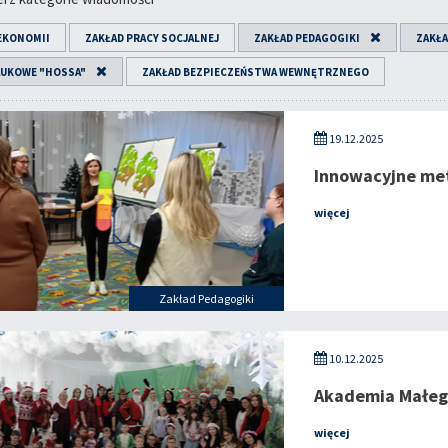
EKONOMII
ZAKŁAD PRACY SOCJALNEJ
ZAKŁAD PEDAGOGIKI
ZAKŁA
AUKOWE "HOSSA"
ZAKŁAD BEZPIECZEŃSTWA WEWNĘTRZNEGO
19.12.2025
Innowacyjne me
więcej
Zakład Pedagogiki
10.12.2025
Akademia Małeg
więcej