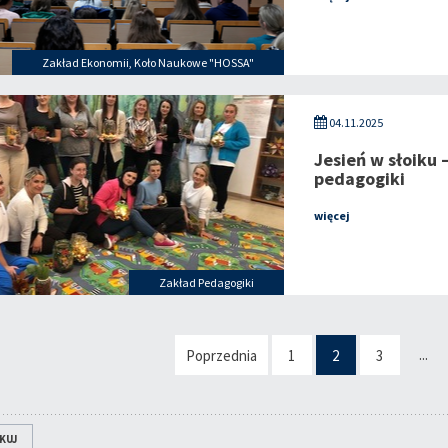
Zakład Ekonomii
,
Koło Naukowe "HOSSA"
04.11.2025
Jesień w słoiku
pedagogiki
więcej
Zakład Pedagogiki
...
Poprzednia
1
2
3
KUJ