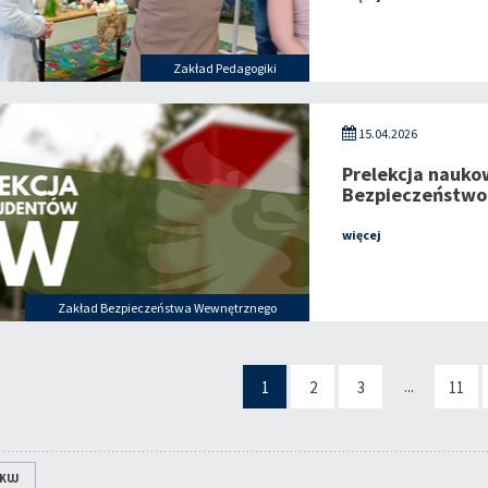
Zakład Pedagogiki
15.04.2026
Prelekcja nauko
Bezpieczeństwo
więcej
Zakład Bezpieczeństwa Wewnętrznego
...
1
2
3
11
KUJ