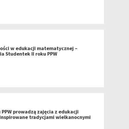
ności w edukacji matematycznej –
ia Studentek II roku PPW
u PPW prowadzą zajęcia z edukacji
inspirowane tradycjami wielkanocnymi