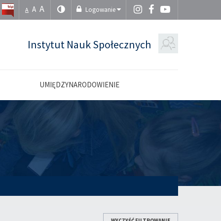
A
A
Logowanie
A
Instytut Nauk Społecznych
UMIĘDZYNARODOWIENIE
WYCZYŚĆ FILTROWANIE