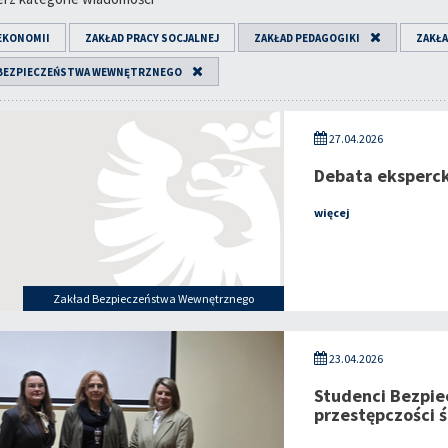
EKONOMII
ZAKŁAD PRACY SOCJALNEJ
ZAKŁAD PEDAGOGIKI
ZAKŁA
 BEZPIECZEŃSTWA WEWNĘTRZNEGO
27.04.2026
Debata eksperc
więcej
Zakład Bezpieczeństwa Wewnętrznego
23.04.2026
Studenci Bezpie
przestępczości 