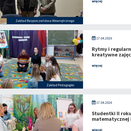
więcej
Zakład Bezpieczeństwa Wewnętrznego
17.04.2026
Rytmy i regular
kreatywne zajęc
więcej
Zakład Pedagogiki
17.04.2026
Studentki II rok
matematycznej 
więcej