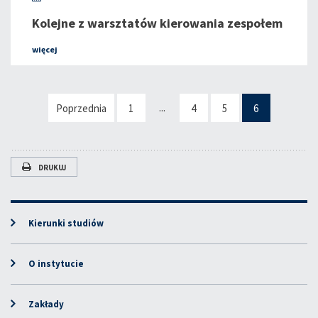
Kolejne z warsztatów kierowania zespołem
więcej
...
Poprzednia
1
4
5
6
DRUKUJ
Kierunki studiów
O instytucie
Zakłady