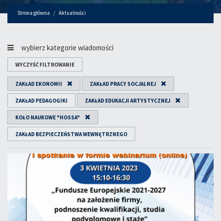
Strona główna
Aktualności
wybierz kategorie wiadomości
WYCZYŚĆ FILTROWANIE
ZAKŁAD EKONOMII
ZAKŁAD PRACY SOCJALNEJ
ZAKŁAD PEDAGOGIKI
ZAKŁAD EDUKACJI ARTYSTYCZNEJ
KOŁO NAUKOWE "HOSSA"
ZAKŁAD BEZPIECZEŃSTWA WEWNĘTRZNEGO