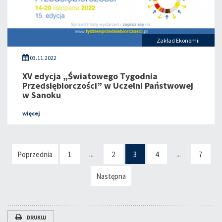
Zakład Ekonomii
03.11.2022
XV edycja „Światowego Tygodnia
Przedsiębiorczości” w Uczelni Państwowej
w Sanoku
więcej
...
...
Poprzednia
1
2
3
4
7
Następna
DRUKUJ