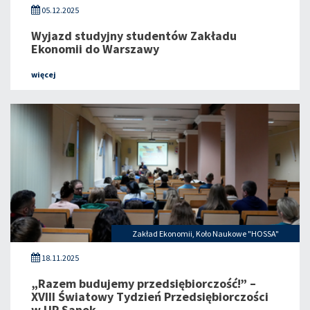
05.12.2025
Wyjazd studyjny studentów Zakładu
Ekonomii do Warszawy
więcej
Zakład Ekonomii
,
Koło Naukowe "HOSSA"
18.11.2025
„Razem budujemy przedsiębiorczość!” –
XVIII Światowy Tydzień Przedsiębiorczości
w UP Sanok