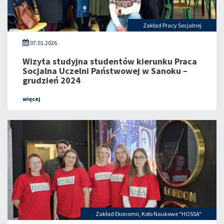
Zakład Pracy Socjalnej
07.01.2026
Wizyta studyjna studentów kierunku Praca
Socjalna Uczelni Państwowej w Sanoku –
grudzień 2024
więcej
Zakład Ekonomii
,
Koło Naukowe "HOSSA"