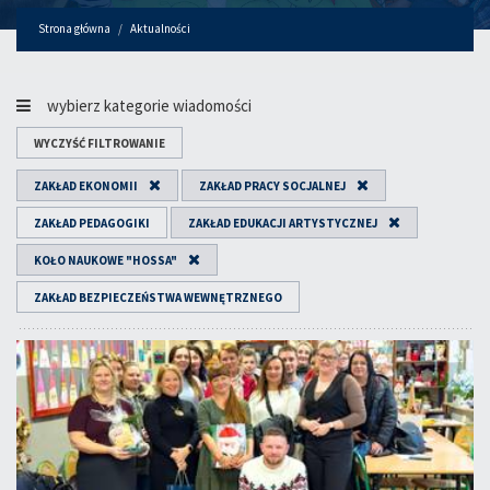
Strona główna
Aktualności
wybierz kategorie wiadomości
WYCZYŚĆ FILTROWANIE
ZAKŁAD EKONOMII
ZAKŁAD PRACY SOCJALNEJ
ZAKŁAD PEDAGOGIKI
ZAKŁAD EDUKACJI ARTYSTYCZNEJ
KOŁO NAUKOWE "HOSSA"
ZAKŁAD BEZPIECZEŃSTWA WEWNĘTRZNEGO