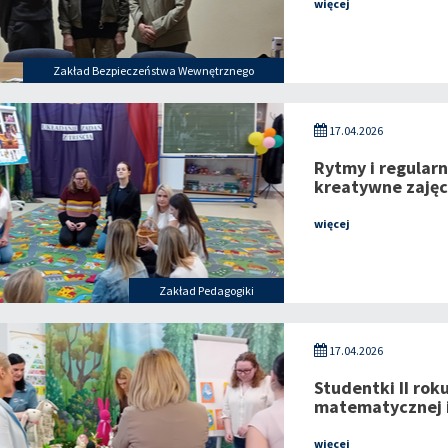
więcej
Zakład Bezpieczeństwa Wewnętrznego
17.04.2026
Rytmy i regular
kreatywne zajęc
więcej
Zakład Pedagogiki
17.04.2026
Studentki II rok
matematycznej 
więcej