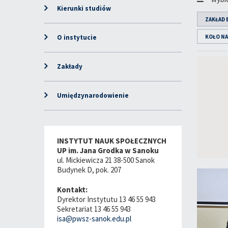
Kierunki studiów
ZAKŁAD 
O instytucie
KOŁO N
Zakłady
Umiędzynarodowienie
INSTYTUT NAUK SPOŁECZNYCH
UP im. Jana Grodka w Sanoku
ul. Mickiewicza 21 38-500 Sanok
Budynek D, pok. 207
Kontakt:
Dyrektor Instytutu 13 46 55 943
Sekretariat 13 46 55 943
isa@pwsz-sanok.edu.pl