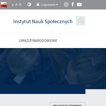
A
A
Logowanie
A
Instytut Nauk Społecznych
UMIĘDZYNARODOWIENIE
WYCZYŚĆ FILTROWANIE