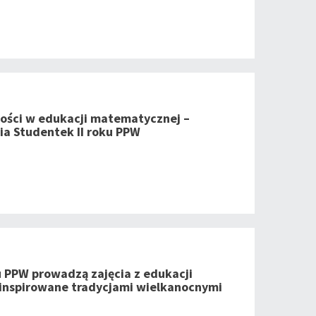
ności w edukacji matematycznej –
ia Studentek II roku PPW
u PPW prowadzą zajęcia z edukacji
inspirowane tradycjami wielkanocnymi