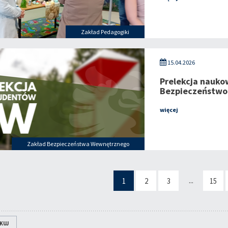
Zakład Pedagogiki
15.04.2026
Prelekcja nauko
Bezpieczeństwo
więcej
Zakład Bezpieczeństwa Wewnętrznego
...
1
2
3
15
KUJ