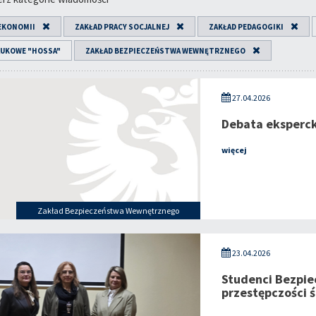
EKONOMII
ZAKŁAD PRACY SOCJALNEJ
ZAKŁAD PEDAGOGIKI
AUKOWE "HOSSA"
ZAKŁAD BEZPIECZEŃSTWA WEWNĘTRZNEGO
27.04.2026
Debata eksperc
więcej
Zakład Bezpieczeństwa Wewnętrznego
23.04.2026
Studenci Bezpie
przestępczości 