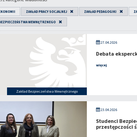
EKONOMII
ZAKŁAD PRACY SOCJALNEJ
ZAKŁAD PEDAGOGIKI
Z
 BEZPIECZEŃSTWA WEWNĘTRZNEGO
27.04.2026
Debata eksperc
więcej
Zakład Bezpieczeństwa Wewnętrznego
23.04.2026
Studenci Bezpie
przestępczości 