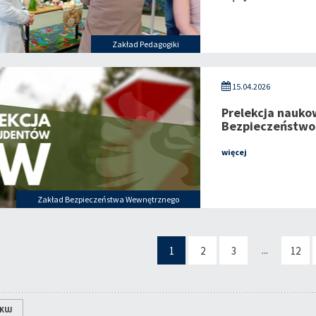
Zakład Pedagogiki
15.04.2026
Prelekcja nauko
Bezpieczeństwo
więcej
Zakład Bezpieczeństwa Wewnętrznego
...
1
2
3
12
KUJ