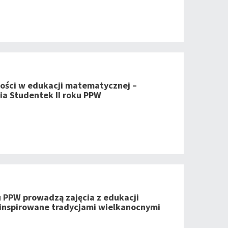
ności w edukacji matematycznej –
ia Studentek II roku PPW
u PPW prowadzą zajęcia z edukacji
inspirowane tradycjami wielkanocnymi