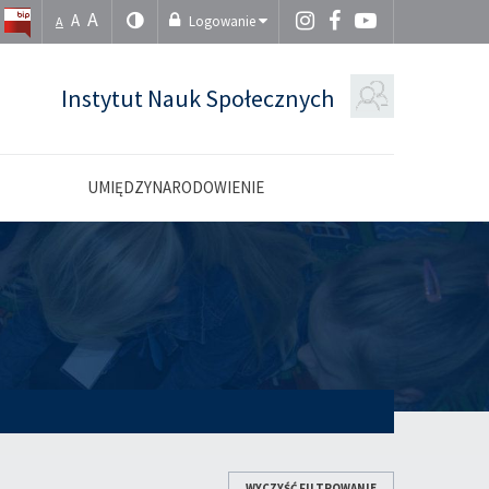
A
A
Logowanie
A
Instytut Nauk Społecznych
UMIĘDZYNARODOWIENIE
WYCZYŚĆ FILTROWANIE