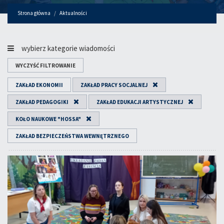
Strona główna
Aktualności
wybierz kategorie wiadomości
WYCZYŚĆ FILTROWANIE
ZAKŁAD EKONOMII
ZAKŁAD PRACY SOCJALNEJ
ZAKŁAD PEDAGOGIKI
ZAKŁAD EDUKACJI ARTYSTYCZNEJ
KOŁO NAUKOWE "HOSSA"
ZAKŁAD BEZPIECZEŃSTWA WEWNĘTRZNEGO